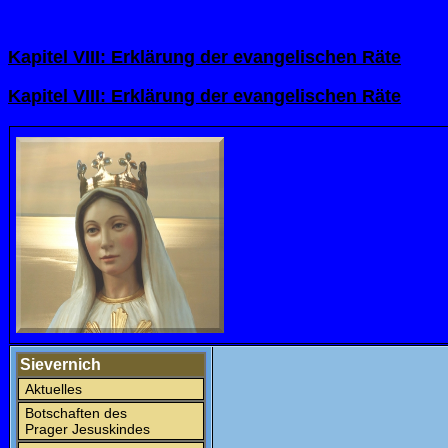
Kapitel VIII: Erkl
ärung der evangelischen Räte
Kapitel VIII: Erkl
ärung der evangelischen Räte
Sievernich
Aktuelles
Botschaften des
Prager Jesuskindes