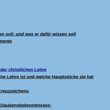
en soll, und was er dafür wissen soll
amente
 der christlichen Lehre
iche Lehre ist und welche Hauptst
ücke sie hat
Kreuzzeichens
Glaubensbekenntnisses: