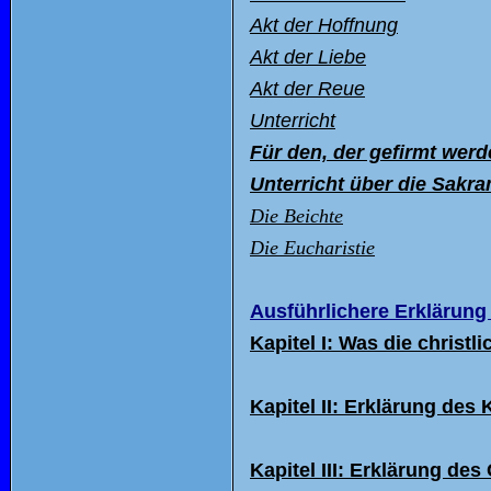
Akt der Hoffnung
Akt der Liebe
Akt der Reue
Unterricht
F
ür den, der gefirmt werd
Unterricht
über die Sakr
Die Beichte
Die Eucharistie
Ausf
ührlichere Erklärung
Kapitel I: Was die christl
Kapitel II: Erkl
ärung des 
Kapitel III: Erkl
ärung des 