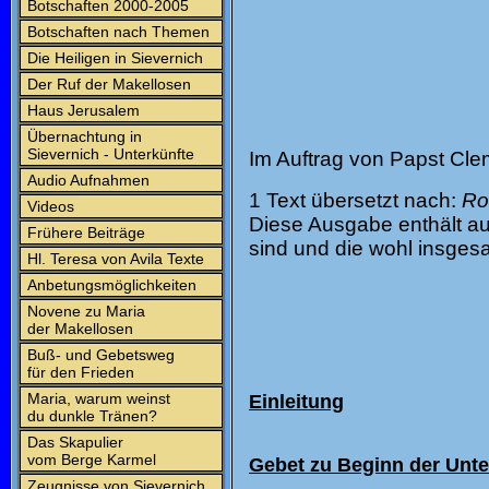
Botschaften 2000-2005
Botschaften nach Themen
Die Heiligen in Sievernich
Der Ruf der Makellosen
Haus Jerusalem
Übernachtung in
Sievernich - Unterkünfte
Im Auftrag von Papst Clem
Audio Aufnahmen
1 Text übersetzt nach:
Ro
Videos
Diese Ausgabe enthält au
Frühere Beiträge
sind und die wohl insgesa
Hl. Teresa von Avila Texte
Anbetungsmöglichkeiten
Novene zu Maria
der Makellosen
Buß- und Gebetsweg
für den Frieden
Maria, warum weinst
Einleitung
du dunkle Tränen?
Das Skapulier
vom Berge Karmel
Gebet zu Beginn der Unter
Zeugnisse von Sievernich