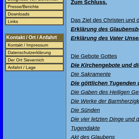
Zum Schluss.
Presse/Berichte
Downloads
Das Ziel des Christen und 
Links
Erkl
ärung des Glaubensb
Kontakt / Ort / Anfahrt
Erkl
ärung des Vater Unse
Kontakt / Impressum
Datenschutzerklärung
Die Gebote Gottes
Der Ort Sievernich
Die Kirchengebote und di
Anfahrt / Lage
Die Sakramente
Die g
öttlichen Tugenden 
Die Gaben des Heiligen Ge
Die Werke der Barmherzigk
Die Sünden
Die vier letzten Dinge und
Tugendakte
Akt des Glaubens