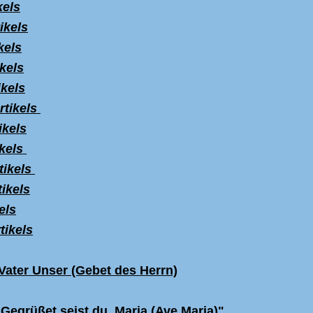
kels
ikels
kels
ikels
ikels
rtikels
ikels
ikels
tikels
ikels
els
tikels
 Vater Unser (Gebet des Herrn)
Gegrüßet seist du, Maria (Ave Maria)"