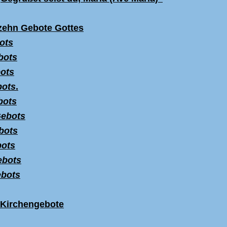
zehn Gebote Gottes
ots
bots
bots
bots
.
bots
Gebots
bots
bots
ebots
ebots
 Kirchengebote