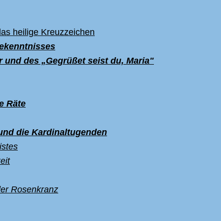
das heilige Kreuzzeichen
ekenntnisses
r und des „Gegrüßet seist du, Maria"
e R
äte
und die Kardinaltugenden
istes
eit
 der Rosenkranz