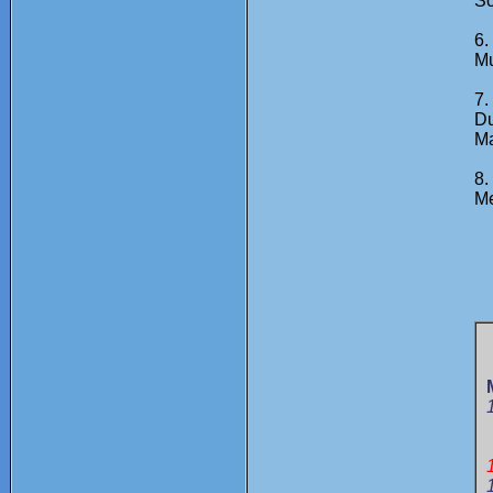
Sc
6.
Mu
7.
Du
Ma
8.
Me