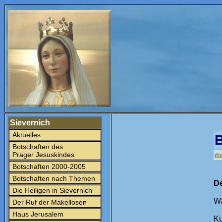
Sievernich
Aktuelles
B
Botschaften des
Prager Jesuskindes
di
Botschaften 2000-2005
Botschaften nach Themen
De
Die Heiligen in Sievernich
Wa
Der Ruf der Makellosen
Haus Jerusalem
Ku