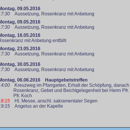
Montag, 09.05.2016
17:30
Aussetzung, R
os
enkranz mit Anbetung
Montag, 09.05.2016
17:30
Aussetzung, R
os
enkranz mit Anbetung
Montag, 16.05.2016
R
os
enkranz mit Anbetung entfällt
Montag, 23.05.2016
17:30
Aussetzung, R
os
enkranz mit Anbetung
Montag, 30.05.2016
17:30
Aussetzung, R
os
enkranz mit Anbetung
Montag, 06.06.
2016
Hauptgebetstreffen
14:00
Kreuzweg im Pfarrgarten, Erhalt der Schöpfung, danach
Rosenkranz, Gebet und Beichtgelegenheit bei Herrn Pfr. K
Pfr. Koch
18:15
Hl. Messe, anschl. sakramentaler Segen
19:15
Angelus an der Kapelle