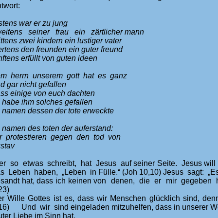
twort:
stens war er zu jung
eitens seiner frau ein zärtlicher mann
ittens zwei kindern ein lustiger vater
ertens den freunden ein guter freund
nftens erfüllt von guten ideen
m herrn unserem gott hat es ganz
d gar nicht gefallen
ss einige von euch dachten
 habe ihm solches gefallen
 namen dessen der tote erweckte
 namen des toten der auferstand:
r protestieren gegen den tod von
stav
r so etwas schreibt, hat Jesus auf seiner Seite. Jesus will 
s Leben haben, „Leben in Fülle.“ (Joh 10,10) Jesus sagt: „Es
sandt hat, dass ich keinen von denen, die er mir gegeben h
23)
r Wille Gottes ist es, dass wir Menschen glücklich sind, de
16) Und wir sind eingeladen mitzuhelfen, dass in unserer We
uter Liebe im Sinn hat.