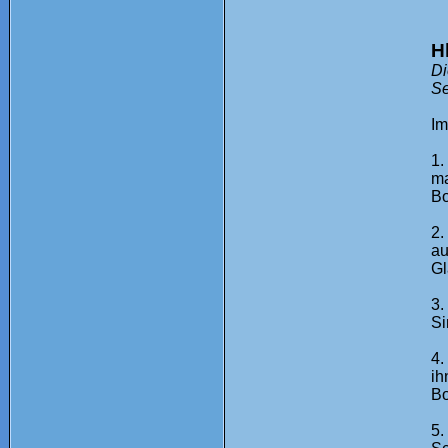
H
Di
Se
Im
1.
ma
Bo
2.
a
Gl
3.
Si
4.
ih
Bo
5.