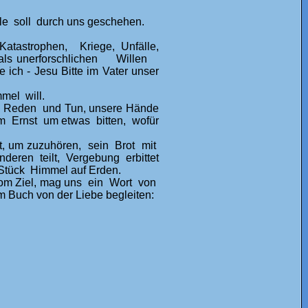
lle soll durch uns geschehen.
astrophen, Kriege, Unfälle,
ge als unerforschlichen Willen
ch - Jesu Bitte im Vater unser
mel will.
 Reden und Tun, unsere Hände
im Ernst um etwas bitten, wofür
t, um zuzuhören, sein Brot mit
deren teilt, Vergebung erbittet
tück Himmel auf Erden.
 vom Ziel, mag uns ein Wort von
 Buch von der Liebe begleiten: