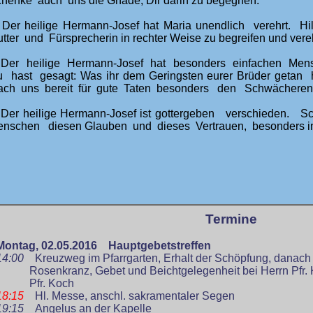
henke auch uns die Gnade, Dir darin zu begegnen.
 Der heilige Hermann-Josef hat Maria unendlich verehrt. Hi
tter und Fürsprecherin in rechter Weise zu begreifen und vere
 Der heilige Hermann-Josef hat besonders einfachen Men
 hast gesagt: Was ihr dem Geringsten eurer Brüder getan 
ch uns bereit für gute Taten besonders den Schwächere
 Der heilige Hermann-Josef ist gottergeben verschieden
nschen diesen Glauben und dieses Vertrauen, besonders in
Termine
Montag, 02.05.
2016
Hauptgebetstreffen
14:00
Kreuzweg im Pfarrgarten, Erhalt der Schöpfung, danach
Rosenkranz, Gebet und Beichtgelegenheit bei Herrn Pfr. K
Pfr. Koch
18:15
Hl. Messe, anschl. sakramentaler Segen
19:15
Angelus an der Kapelle