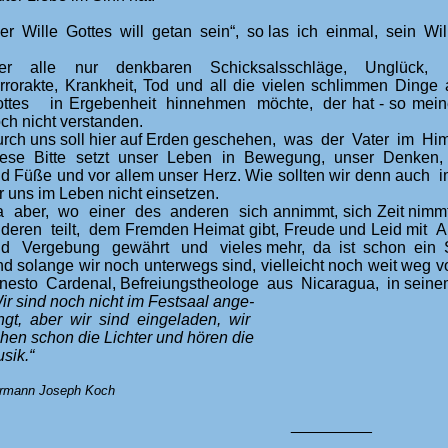
er Wille Gottes will getan sein“, so las ich einmal, sein Wi
er alle nur denkbaren Schicksalsschläge, Unglück, Kat
rrorakte, Krankheit, Tod und all die vielen schlimmen Din
ttes in Ergebenheit hinnehmen möchte, der hat - so meine i
ch nicht verstanden.
rch uns soll hier auf Erden geschehen, was der Vater im Him
ese Bitte setzt unser Leben in Bewegung, unser Denken,
d Füße und vor allem unser Herz. Wie sollten wir denn auch 
r uns im Leben nicht einsetzen.
 aber, wo einer des anderen sich annimmt, sich Zeit nimm
deren teilt, dem Fremden Heimat gibt, Freude und Leid mit An
d Vergebung gewährt und vieles mehr, da ist schon ein S
d solange wir noch unterwegs sind, vielleicht noch weit weg
nesto Cardenal, Befreiungstheologe aus Nicaragua, in seinem
ir sind noch nicht im Festsaal ange-
ngt, aber wir sind eingeladen, wir
hen schon die Lichter und hören die
sik.“
rmann Joseph Koch
_________