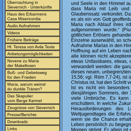
Übernachtung in
und Seele in den Himmel au
Sievernich - Unterkünfte
dass Maria mit Leib und 
Glaubenssatz verkündet. Das
Haus des Erbarmens
Casa Misericordia
es als ein von Gott geoffenb
Maria nach Ablauf ihres ir
Audio Aufnahmen
aufgenommen wurde.“ (Pius
Videos
göttlichen Erlösers gehande
Frühere Beiträge
Einzelne auserwählt, so sch
Aufnahme Marias in den Him
Hl. Teresa von Avila Texte
Hoffnung auf ein Leben nac
Anbetungsmöglichkeiten
alle können nicht akzeptier
Novene zu Maria
etwas Unfassbares, etwas, d
der Makellosen
verwandelt werden: die ganz
dieses neuen, unbegrenzten 
Buß- und Gebetsweg
15,56; vgl. Röm 7,7-24), is
für den Frieden
Christus ist, hat den Schrit
Maria, warum weinst
Ist es nicht ein besonder
du dunkle Tränen?
diesjährigen Sommers, der 
Das Skapulier
viele Umbrüche. Es kann 
vom Berge Karmel
erschüttern. In welche Zuku
Zeugnisse von Sievernich
Herausforderungen des 
Weltjugendtages die Erfahru
Presse/Berichte
wenn sie die Chance erhal
Downloads
Leben persönlich zu begegne
Links
Morgen strömt. Er allein is