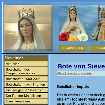
HAUPTSEITE
GEB
Sievernich
Aktuelles
Bote von Sieve
Botschaften des
Prager Jesuskindes
diese Ausgabe als pdf-Datei
Botschaften 2000-2005
Botschaften nach Themen
Geistlicher Impuls
Die Heiligen in Sievernich
Der in vielen Ländern doch 
Der Ruf der Makellosen
uns am
Hochfest Mariä Au
Haus Jerusalem
es in der Kirche die Glaube