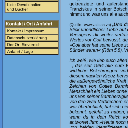
gekreuzigte und auferstand
Liste Devotionalien
Franziskus in seiner Botsch
und Bücher
nimmt und was uns alle auch 
Kontakt / Ort / Anfahrt
„Und du
(Quelle: www.vatican.va)
Blick unendlicher Liebe auf 
Kontakt / Impressum
Versagens dir weiter vertra
Datenschutzerklärung
Wertes vor Gott bewusst, de
Der Ort Sievernich
»Gott aber hat seine Liebe zu
Sünder waren« (Röm 5,8). Ver
Anfahrt / Lage
Ich weiß, wie lieb euch alle
–, das seit 1984 alle eure 
wirkliche Bekehrungen sin
diesem nackten Kreuz hervor
die außergewöhnliche Kraft 
Zeichen von Gottes Barmh
Menschheit ein Lieben ohne 
uns von seiner Barmherzigkei
von den zwei Verbrechern er
war überheblich, hat sich n
bekennt, gefehlt zu haben,
wenn du in dein Reich kom
antwortet ihm: »Heute noch w
von beiden identifizieren