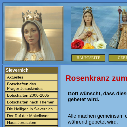
HAUPTSEITE
GEB
Sievernich
Rosenkranz zum
Aktuelles
Botschaften des
Prager Jesuskindes
Gott wünscht, dass dies
Botschaften 2000-2005
gebetet wird.
Botschaften nach Themen
Die Heiligen in Sievernich
Alle machen gemeinsam d
Der Ruf der Makellosen
während gebetet wird:
Haus Jerusalem