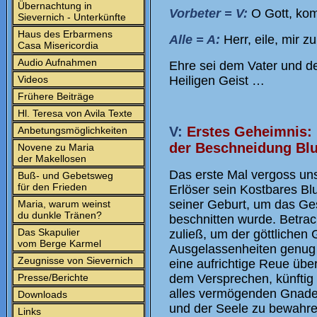
Übernachtung in
Vorbeter = V:
O Gott, kom
Sievernich - Unterkünfte
Haus des Erbarmens
Alle = A:
Herr, eile, mir zu
Casa Misericordia
Audio Aufnahmen
Ehre sei dem Vater und 
Videos
Heiligen Geist …
Frühere Beiträge
Hl. Teresa von Avila Texte
V:
Erstes Geheimnis: 
Anbetungsmöglichkeiten
der Beschneidung Blu
Novene zu Maria
der Makellosen
Das erste Mal vergoss uns
Buß- und Gebetsweg
für den Frieden
Erlöser sein Kostbares Blu
seiner Geburt, um das Ges
Maria, warum weinst
du dunkle Tränen?
beschnitten wurde. Betrac
Das Skapulier
zuließ, um der göttlichen 
vom Berge Karmel
Ausgelassenheiten genug 
Zeugnisse von Sievernich
eine aufrichtige Reue über
Presse/Berichte
dem Versprechen, künftig
alles vermögenden Gnade 
Downloads
und der Seele zu bewahre
Links