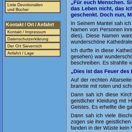
„Für euch Menschen. Sie
Liste Devotionalien
das Leben nicht, das Ic
und Bücher
geschenkt. Doch nun, Me
In Seinem Mantel sah ich 
Kontakt / Ort / Anfahrt
Namen von Personen innen
Kontakt / Impressum
dies). Diese Namen waren
Datenschutzerklärung
wunderschöne Kathedrale,
Der Ort Sievernich
Ich durfte in diese Kathe
Anfahrt / Lage
gesehen) war wunderschön 
beschreiben. Es strahlte w
„Dies ist das Feuer des 
Auf der rechten Altarseit
brannte mit roten und sch
Dann sah ich diese Kirc
geistlicher Kleidung mit
Geistes. Es erhellte die 
Dann sah ich viele Bisch
zogen sie ihre geistliche
fanden in der Wüste kein 