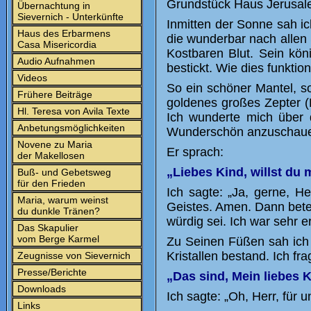
Grundstück Haus Jerusale
Übernachtung in
Sievernich - Unterkünfte
Inmitten der Sonne sah ic
Haus des Erbarmens
die wunderbar nach allen
Casa Misericordia
Kostbaren Blut. Sein kö
Audio Aufnahmen
bestickt. Wie dies funktio
Videos
So ein schöner Mantel, s
Frühere Beiträge
goldenes großes Zepter (
Hl. Teresa von Avila Texte
Ich wunderte mich über 
Anbetungsmöglichkeiten
Wunderschön anzuschau
Novene zu Maria
Er sprach:
der Makellosen
„Liebes Kind, willst du 
Buß- und Gebetsweg
für den Frieden
Ich sagte: „Ja, gerne, 
Maria, warum weinst
Geistes. Amen. Dann bete
du dunkle Tränen?
würdig sei. Ich war sehr e
Das Skapulier
vom Berge Karmel
Zu Seinen Füßen sah ich 
Kristallen bestand. Ich fr
Zeugnisse von Sievernich
Presse/Berichte
„Das sind, Mein liebes K
Downloads
Ich sagte: „Oh, Herr, für 
Links