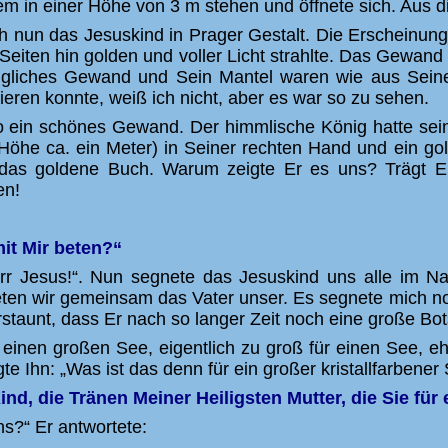
m in einer Höhe von 3 m stehen und öffnete sich. Aus 
h nun das Jesuskind in Prager Gestalt. Die Erscheinung
 Seiten hin golden und voller Licht strahlte. Das Gewa
nigliches Gewand und Sein Mantel waren wie aus Seine
nieren konnte, weiß ich nicht, aber es war so zu sehen.
o ein schönes Gewand. Der himmlische König hatte sein
Höhe ca. ein Meter) in Seiner rechten Hand und ein go
das goldene Buch. Warum zeigte Er es uns? Trägt Er 
en!
mit Mir beten?“
Herr Jesus!“. Nun segnete das Jesuskind uns alle im
ten wir gemeinsam das Vater unser. Es segnete mich noc
rstaunt, dass Er nach so langer Zeit noch eine große Bots
einen großen See, eigentlich zu groß für einen See, eh
agte Ihn: „Was ist das denn für ein großer kristallfarben
ind, die Tränen Meiner Heiligsten Mutter, die Sie für
uns?“ Er antwortete: