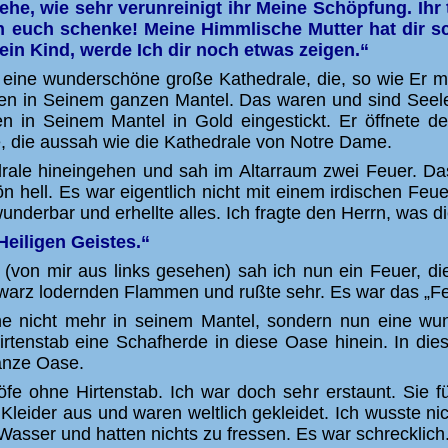
he, wie sehr verunreinigt ihr Meine Schöpfung. Ihr 
h euch schenke! Meine Himmlische Mutter hat dir sch
in Kind, werde Ich dir noch etwas zeigen.“
eine wunderschöne große Kathedrale, die, so wie Er mir
 in Seinem ganzen Mantel. Das waren und sind Seelen, 
 in Seinem Mantel in Gold eingestickt. Er öffnete de
 die aussah wie die Kathedrale von Notre Dame.
drale hineingehen und sah im Altarraum zwei Feuer. Das
hell. Es war eigentlich nicht mit einem irdischen Feue
underbar und erhellte alles. Ich fragte den Herrn, was di
Heiligen Geistes.“
e (von mir aus links gesehen) sah ich nun ein Feuer, d
warz lodernden Flammen und rußte sehr. Es war das „Feu
he nicht mehr in seinem Mantel, sondern nun eine wu
 Hirtenstab eine Schafherde in diese Oase hinein. In 
ganze Oase.
öfe ohne Hirtenstab. Ich war doch sehr erstaunt. Sie 
n Kleider aus und waren weltlich gekleidet. Ich wusste 
Wasser und hatten nichts zu fressen. Es war schrecklic