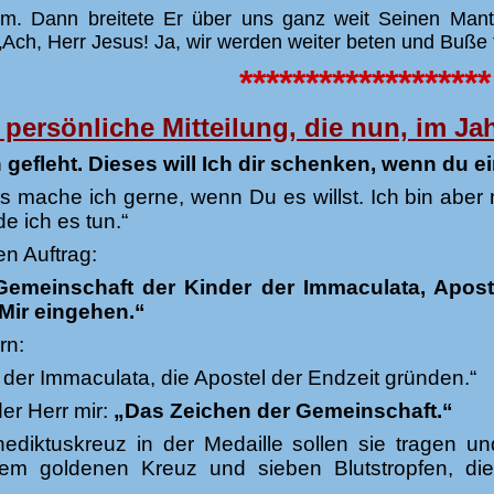
hm. Dann breitete Er über uns ganz weit Seinen Mant
„Ach, Herr Jesus! Ja, wir werden weiter beten und Buße
*******************
 persönliche Mitteilung, die nun, im Jah
efleht. Dieses will Ich dir schenken, wenn du ei
das mache ich gerne, wenn Du es willst. Ich bin abe
e ich es tun.“
en Auftrag:
emeinschaft der Kinder der Immaculata, Aposte
Mir eingehen.“
rn:
r der Immaculata, die Apostel der Endzeit gründen.“
er Herr mir:
„Das Zeichen der Gemeinschaft.“
nediktuskreuz in der Medaille sollen sie tragen 
nem goldenen Kreuz und sieben Blutstropfen, di