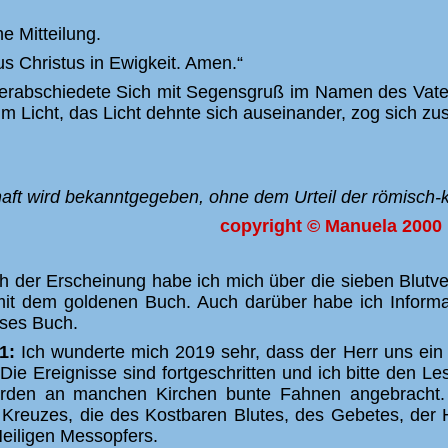
he Mitteilung.
us Christus in Ewigkeit. Amen.“
erabschiedete Sich mit Segensgruß im Namen des Vate
im Licht, das Licht dehnte sich auseinander, zog sich z
aft wird bekanntgegeben, ohne dem Urteil der römisch-ka
copyright © Manuela 2000
 der Erscheinung habe ich mich über die sieben Blutver
mit dem goldenen Buch. Auch darüber habe ich Informat
eses Buch.
21:
Ich wunderte mich 2019 sehr, dass der Herr uns ein
f. Die Ereignisse sind fortgeschritten und ich bitte den
werden an manchen Kirchen bunte Fahnen angebracht.
 Kreuzes, die des Kostbaren Blutes, des Gebetes, der H
eiligen Messopfers.