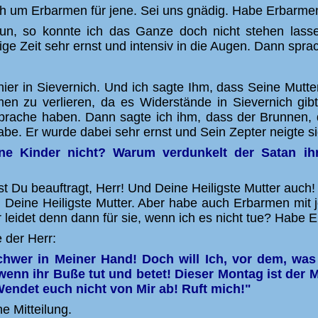
 Dich um Erbarmen für jene. Sei uns gnädig. Habe Erbarm
un, so konnte ich das Ganze doch nicht stehen lass
ge Zeit sehr ernst und intensiv in die Augen. Dann sprac
ier in Sievernich. Und ich sagte Ihm, dass Seine Mutte
en zu verlieren, da es Widerstände in Sievernich gibt
rache haben. Dann sagte ich ihm, dass der Brunnen, d
e. Er wurde dabei sehr ernst und Sein Zepter neigte s
ne Kinder nicht? Warum verdunkelt der Satan ih
st Du beauftragt, Herr! Und Deine Heiligste Mutter auch!
 Deine Heiligste Mutter. Aber habe auch Erbarmen mit 
r leidet denn dann für sie, wenn ich es nicht tue? Habe 
 der Herr:
schwer in Meiner Hand! Doch will Ich, vor dem, 
wenn ihr Buße tut und betet! Dieser Montag ist der Mi
 Wendet euch nicht von Mir ab! Ruft mich!"
he Mitteilung.