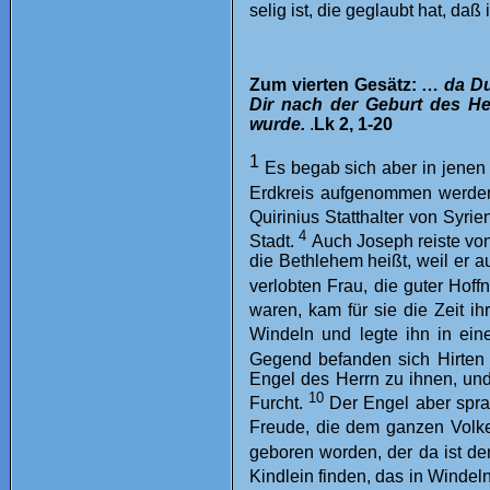
selig ist, die geglaubt hat, da
Zum vierten Gesätz: …
da Du
Dir nach der Geburt des He
wurde.
.
Lk 2, 1-20
1
Es begab sich aber in jenen
Erdkreis aufgenommen werden
Quirinius Statthalter von Syrie
4
Stadt.
Auch Joseph reiste von
die Bethlehem heißt, weil er 
verlobten Frau, die guter Hof
waren, kam für sie die Zeit ih
Windeln und legte ihn in eine
Gegend befanden sich Hirten 
Engel des Herrn zu ihnen, und 
10
Furcht.
Der Engel aber spra
Freude, die dem ganzen Volke
geboren worden, der da ist de
Kindlein finden, das in Windeln