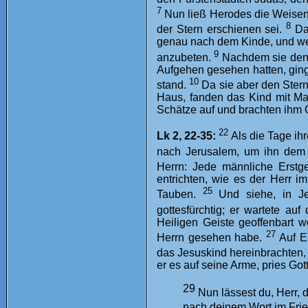
7
Nun ließ Herodes die Weisen
8
der Stern erschienen sei.
Da
genau nach dem Kinde, und wen
9
anzubeten.
Nachdem sie den K
Aufgehen gesehen hatten, ging 
10
stand.
Da sie aber den Ster
Haus, fanden das Kind mit Mari
Schätze auf und brachten ihm 
22
Lk 2, 22-35:
Als die Tage ih
nach Jerusalem, um ihn dem 
Herrn: Jede männliche Erstg
entrichten, wie es der Herr i
25
Tauben.
Und siehe, in J
gottesfürchtig; er wartete auf
Heiligen Geiste geoffenbart 
27
Herrn gesehen habe.
Auf E
das Jesuskind hereinbrachten
er es auf seine Arme, pries Got
29
Nun lässest du, Herr,
nach deinem Wort im Fri