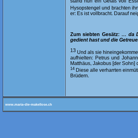
stand nun ein Gefäß voll Ess
Hysopstengel und brachten ih
er: Es ist vollbracht. Darauf ne
Zum siebten Gesätz: …
da 
gedient hast und die Getreue
13
Und als sie hineingekommen
aufhielten: Petrus und Joha
Matthäus, Jakobus [der Sohn] 
14
Diese alle verharrten einmüt
Brüdern.
www.maria-die-makellose.ch