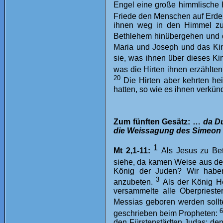
Engel eine große himmlische H
Friede den Menschen auf Erden
ihnen weg in den Himmel zur
Bethlehem hinübergehen und 
Maria und Joseph und das Kin
sie, was ihnen über dieses K
was die Hirten ihnen erzählte
20
Die Hirten aber kehrten he
hatten, so wie es ihnen verkün
Zum fünften Gesätz: …
da Du
die Weissagung des Simeon 
1
Mt 2,1-11:
Als Jesus zu Be
siehe, da kamen Weise aus d
König der Juden? Wir habe
3
anzubeten.
Als der König H
versammelte alle Oberprieste
Messias geboren werden soll
geschrieben beim Propheten:
den Fürstenstädten Judas; denn