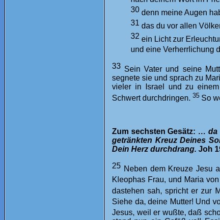
30
denn meine Augen hab
31
das du vor allen Völker
32
ein Licht zur Erleucht
und eine Verherrlichung d
33
Sein Vater und seine Mut
segnete sie und sprach zu Mari
vieler in Israel und zu eine
35
Schwert durchdringen.
So w
Zum sechsten Gesätz: …
da
getränkten Kreuz Deines So
Dein Herz durchdrang.
Joh 1
25
Neben dem Kreuze Jesu abe
Kleophas Frau, und Maria vo
dastehen sah, spricht er zur 
Siehe da, deine Mutter! Und v
Jesus, weil er wußte, daß schon