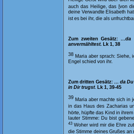
auch das Heilige, das [von d
deine Verwandte Elisabeth hat
ist es bei ihr, die als unfruchtbar
Zum zweiten Gesätz: …
da 
anvermähltest.
Lk 1, 38
38
Maria aber sprach: Siehe, 
Engel schied von ihr.
Zum dritten Gesätz: …
da Du 
in Dir trugst
.
Lk 1, 39-45
39
Maria aber machte sich in j
in das Haus des Zacharias u
hörte, hüpfte das Kind in ihre
lauter Stimme: Du bist gebene
43
Woher wird mir die Ehre zu
die Stimme deines Grußes an 