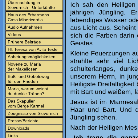
Übernachtung in
I
ch sah den Heiligen
Sievernich - Unterkünfte
jährigen Jüngling. 
Haus des Erbarmens
lebendiges Wasser oder
Casa Misericordia
aus Licht aus. Scheint 
Audio Aufnahmen
sich die Farben darin
Videos
Frühere Beiträge
Geistes.
Hl. Teresa von Avila Texte
Kleine Feuerzungen a
Anbetungsmöglichkeiten
strahlte sehr viel Li
Novene zu Maria
schulterlanges, dun
der Makellosen
unserem Herrn, in jun
Buß- und Gebetsweg
für den Frieden
Heiligste Dreifaltigkeit
Maria, warum weinst
mit Bart und weißem, 
du dunkle Tränen?
Jesus ist im Mannesa
Das Skapulier
vom Berge Karmel
Haar und Bart. Und de
Zeugnisse von Sievernich
Jüngling sehen.
Presse/Berichte
Nach der Heiligen Mess
Downloads
Links
„Ich trage die ganz