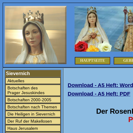
HAUPTSEITE
GEB
Sievernich
Aktuelles
Download - A5 Heft: Wor
Botschaften des
Prager Jesuskindes
Download - A5 Heft: PDF
Botschaften 2000-2005
Botschaften nach Themen
Der Rosenk
Die Heiligen in Sievernich
P
Der Ruf der Makellosen
Haus Jerusalem