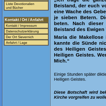
Liste Devotionalien
Beistand, der euch v
und Bücher
eine Wache des Gebet
je sieben Betern. 
Kontakt / Ort / Anfahrt
beten. Nach dieser 
Kontakt / Impressum
Beistand des Ewigen V
Datenschutzerklärung
Maria die Makellose 
Der Ort Sievernich
kannte die Sünde nic
Anfahrt / Lage
des Heiligen Geistes
Heiligen Geistes. Wer
Mich.“
Einige Stunden später dikti
Heiligen Geistes.
Diese Botschaft wird be
Kirche vorgreifen zu woll