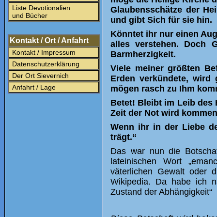
Liste Devotionalien
Glaubensschätze der Heil
und Bücher
und gibt Sich für sie hin.
Könntet ihr nur einen Aug
Kontakt / Ort / Anfahrt
alles verstehen. Doch 
Kontakt / Impressum
Barmherzigkeit.
Datenschutzerklärung
Viele meiner größten Be
Der Ort Sievernich
Erden verkündete, wird 
Anfahrt / Lage
mögen rasch zu Ihm kom
Betet! Bleibt im Leib des
Zeit der Not wird kommen
Wenn ihr in der Liebe d
trägt.“
Das war nun die Botscha
lateinischen Wort „eman
väterlichen Gewalt oder 
Wikipedia. Da habe ich n
Zustand der Abhängigkeit“