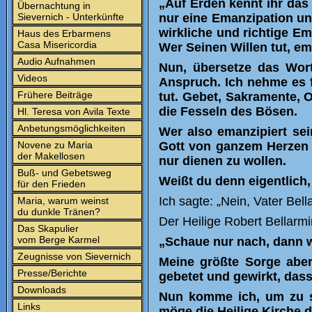
„Auf Erden kennt ihr das 
Übernachtung in
Sievernich - Unterkünfte
nur eine Emanzipation und
wirkliche und richtige Em
Haus des Erbarmens
Casa Misericordia
Wer Seinen Willen tut, em
Audio Aufnahmen
Nun, übersetze das Wort 
Videos
Anspruch. Ich nehme es fü
Frühere Beiträge
tut. Gebet, Sakramente, O
die Fesseln des Bösen.
Hl. Teresa von Avila Texte
Anbetungsmöglichkeiten
Wer also emanzipiert sein
Novene zu Maria
Gott von ganzem Herzen 
der Makellosen
nur dienen zu wollen.
Buß- und Gebetsweg
Weißt du denn eigentlich
für den Frieden
Ich sagte: „Nein, Vater Bell
Maria, warum weinst
du dunkle Tränen?
Der Heilige Robert Bellarmi
Das Skapulier
vom Berge Karmel
„Schaue nur nach, dann wi
Zeugnisse von Sievernich
Meine größte Sorge aber 
Presse/Berichte
gebetet und gewirkt, dass
Downloads
Nun komme ich, um zu sa
Links
möge die Heilige Kirche 