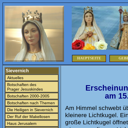
HAUPTSEITE
GEB
Sievernich
Aktuelles
Botschaften des
Erscheinun
Prager Jesuskindes
am 15
Botschaften 2000-2005
Botschaften nach Themen
Am Himmel schwebt übe
Die Heiligen in Sievernich
kleinere Lichtkugel. Ei
Der Ruf der Makellosen
große Lichtkugel öffne
Haus Jerusalem