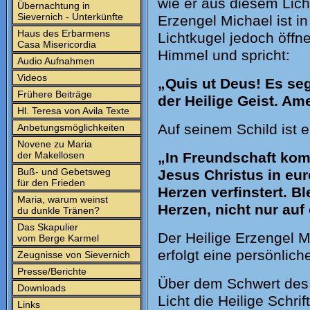
wie er aus diesem Lich
Übernachtung in
Sievernich - Unterkünfte
Erzengel Michael ist i
Haus des Erbarmens
Lichtkugel jedoch öffne
Casa Misericordia
Himmel und spricht:
Audio Aufnahmen
Videos
„Quis ut Deus! Es seg
Frühere Beiträge
der Heilige Geist. Am
Hl. Teresa von Avila Texte
Auf seinem Schild ist 
Anbetungsmöglichkeiten
Novene zu Maria
der Makellosen
„In Freundschaft kom
Buß- und Gebetsweg
Jesus Christus in eur
für den Frieden
Herzen verfinstert. Bl
Maria, warum weinst
Herzen, nicht nur auf
du dunkle Tränen?
Das Skapulier
Der Heilige Erzengel Mi
vom Berge Karmel
erfolgt eine persönliche
Zeugnisse von Sievernich
Presse/Berichte
Über dem Schwert des 
Downloads
Licht die Heilige Schrif
Links