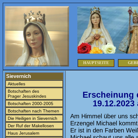
HAUPTSEITE
GEB
Sievernich
Aktuelles
Botschaften des
Erscheinung 
Prager Jesuskindes
19.12.2023
Botschaften 2000-2005
Botschaften nach Themen
Am Himmel über uns schw
Die Heiligen in Sievernich
Erzengel Michael kommt 
Der Ruf der Makellosen
Er ist in den Farben We
Haus Jerusalem
Michael schaut uns alle 