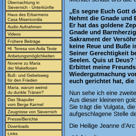
Übernachtung in
Sievernich - Unterkünfte
„Es segne Euch Gott de
Haus des Erbarmens
Nehmt die Gnade und B
Casa Misericordia
Er hat das goldene Zept
Audio Aufnahmen
Gnade und Barmherzigk
Videos
Sakrament der Versöhn
Frühere Beiträge
keine Reue und Buße im
Hl. Teresa von Avila Texte
Seiner Gerechtigkeit b
Anbetungsmöglichkeiten
Seelen. Quis ut Deus?
Novene zu Maria
Erbittet meine Freunds
der Makellosen
Wiedergutmachung vor 
Buß- und Gebetsweg
für den Frieden
euch gerichtet hat, die 
Maria, warum weinst
Nun sehe ich eine zweite
du dunkle Tränen?
Aus dieser kleineren gol
Das Skapulier
vom Berge Karmel
Sie trägt die Vulgata, die
Zeugnisse von Sievernich
aufgeschlagene Stelle de
Presse/Berichte
Die Heilige Jeanne d’Arc 
Downloads
Links