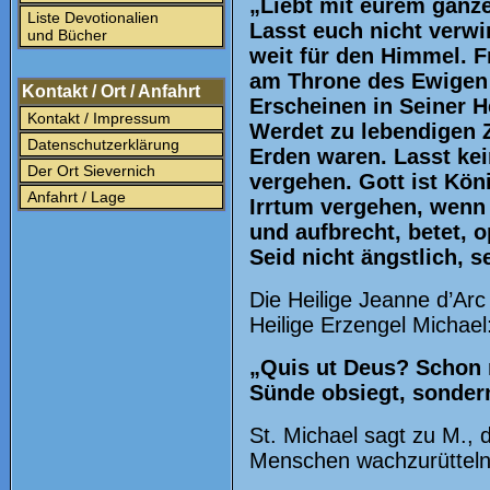
„Liebt mit eurem ganz
Liste Devotionalien
Lasst euch nicht verwir
und Bücher
weit für den Himmel. F
am Throne des Ewigen 
Kontakt / Ort / Anfahrt
Erscheinen in Seiner H
Kontakt / Impressum
Werdet zu lebendigen Z
Datenschutzerklärung
Erden waren. Lasst kei
Der Ort Sievernich
vergehen. Gott ist Kön
Anfahrt / Lage
Irrtum vergehen, wenn
und aufbrecht, betet, o
Seid nicht ängstlich, s
Die Heilige Jeanne d’Arc
Heilige Erzengel Michael
„Quis ut Deus? Schon r
Sünde obsiegt, sonder
St. Michael sagt zu M., d
Menschen wachzurütteln