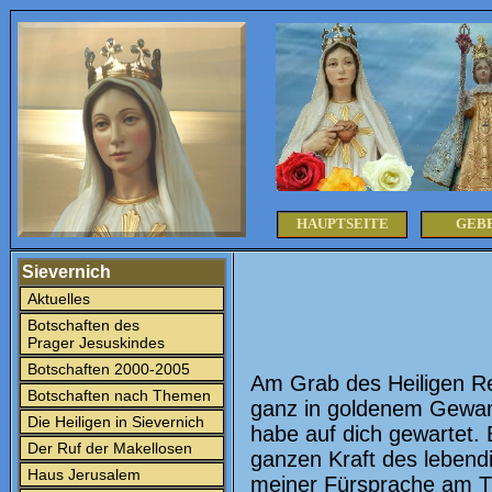
HAUPTSEITE
GEB
Sievernich
Aktuelles
Botschaften des
Prager Jesuskindes
Botschaften 2000-2005
Am Grab des Heiligen Rem
Botschaften nach Themen
ganz in goldenem Gewand
Die Heiligen in Sievernich
habe auf dich gewartet. 
Der Ruf der Makellosen
ganzen Kraft des lebend
Haus Jerusalem
meiner Fürsprache am Th