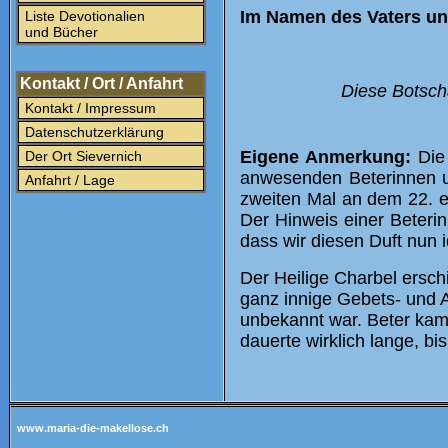
Im Namen des Vaters un
Liste Devotionalien
und Bücher
Kontakt / Ort / Anfahrt
Diese Botscha
Kontakt / Impressum
Datenschutzerklärung
Eigene Anmerkung:
Die
Der Ort Sievernich
anwesenden Beterinnen u
Anfahrt / Lage
zweiten Mal an dem 22. ei
Der Hinweis einer Beterin
dass wir diesen Duft nun 
Der Heilige Charbel ersch
ganz innige Gebets- und A
unbekannt war. Beter kame
dauerte wirklich lange, bi
www.maria-die-makellose.ch