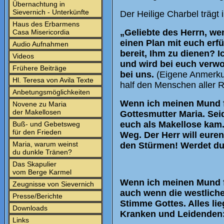
Übernachtung in
Sievernich - Unterkünfte
Der Heilige Charbel trägt 
Haus des Erbarmens
„Geliebte des Herrn, we
Casa Misericordia
einen Plan mit euch erf
Audio Aufnahmen
bereit, Ihm zu dienen? I
Videos
und wird bei euch verwo
Frühere Beiträge
bei uns.
(Eigene Anmerkun
Hl. Teresa von Avila Texte
half den Menschen aller R
Anbetungsmöglichkeiten
Wenn ich meinen Mund fü
Novene zu Maria
der Makellosen
Gottesmutter Maria. Seid
euch als Makellose kam.
Buß- und Gebetsweg
für den Frieden
Weg. Der Herr will euren
Maria, warum weinst
den Stürmen! Werdet duf
du dunkle Tränen?
Das Skapulier
vom Berge Karmel
Wenn ich meinen Mund fü
Zeugnisse von Sievernich
auch wenn die westliche 
Presse/Berichte
Stimme Gottes. Alles li
Downloads
Kranken und Leidenden
Links