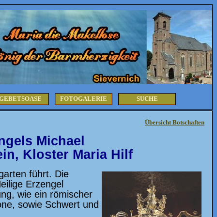
GEBETSOASE
FOTOGALERIE
SUCHE
Übersicht Botschaften
ngels Michael
in, Kloster Maria Hilf
arten führt. Die
eilige Erzengel
ung, wie ein römischer
rone, sowie Schwert und