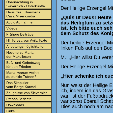
Übernachtung in
Sievernich - Unterkünfte
Der Heilige Erzengel Mi
Haus des Erbarmens
Casa Misericordia
„Quis ut Deus! Heute
das Heiligtum zu setz
Audio Aufnahmen
ist. Ich bitte euch s
Videos
dem Schutz des Königs
Frühere Beiträge
Hl. Teresa von Avila Texte
Der heilige Erzengel Mi
Anbetungsmöglichkeiten
linken Fuß auf den Bod
Novene zu Maria
der Makellosen
M.: „Hier willst Du ver
Buß- und Gebetsweg
Der Heilige Erzengel Mi
für den Frieden
Maria, warum weinst
„Hier schenke ich eu
du dunkle Tränen?
Das Skapulier
Nun weist der Heilige 
vom Berge Karmel
ich, indem ich das Gra
Zeugnisse von Sievernich
war, ist der Fußabdruc
Presse/Berichte
war sonst überall Scha
Downloads
Dies auch noch am näc
Links