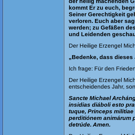
der heilig machenden Gn
kommt Er zu euch, begr
Seiner Gerechtigkeit ge
verloren. Euch aber sa
werden; zu Gefäßen des
und Leidenden geschaut
Der Heilige Erzengel Mich
„Bedenke, dass dieses 
Ich frage: Für den Friede
Der Heilige Erzengel Micha
entscheidendes Jahr, son
Sancte Michael Archánge
insidias diáboli esto pr
tuque, Princeps militiae
perditiónem animárum pe
detrúde. Amen.