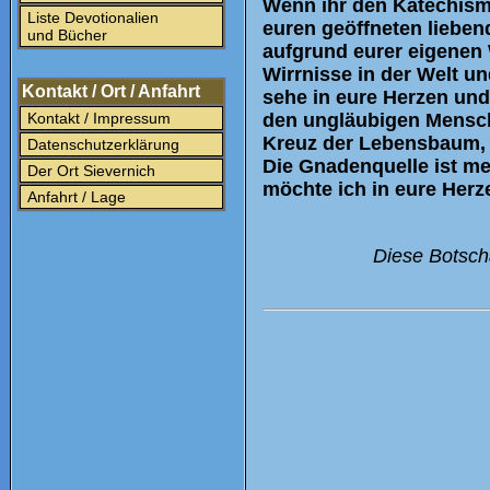
Wenn ihr den Katechismu
Liste Devotionalien
euren geöffneten lieben
und Bücher
aufgrund eurer eigenen 
Wirrnisse in der Welt un
Kontakt / Ort / Anfahrt
sehe in eure Herzen und 
Kontakt / Impressum
den ungläubigen Mensche
Kreuz der Lebensbaum, 
Datenschutzerklärung
Die Gnadenquelle ist mei
Der Ort Sievernich
möchte ich in eure Herze
Anfahrt / Lage
Diese Botscha