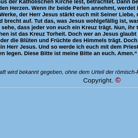
s der Katholischen Kirche lest, betrachtet. Dann b
den Herzen. Wenn ihr beide Perlen annehmt, werdet 
Werke, der Herr Jesus stärkt euch mit Seiner Liebe,
d brecht auf. Tut das, was Jesus wohlgefällig ist, wa
sehe, dass jeder von euch ein Kreuz trägt. Nun, ihr tr
n ist das Kreuz Torheit. Doch wer an Jesus glaubt u
der die Blüten und Früchte des Himmels trägt. Doc
n Herr Jesus. Und so werde ich euch mit dem Prieste
n legen. Diese Bitte ist meine Bitte an euch. Amen.“
ft wird bekannt gegeben, ohne dem Urteil der römisch-k
©
Copyright.