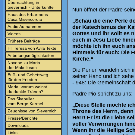
Übernachtung in
Sievernich - Unterkünfte
Nun öffnet der Padre sein
Haus des Erbarmens
Casa Misericordia
„Schau die eine Perle de
Audio Aufnahmen
der Katechismus der Kath
Gottes und ihr sollt es 
Videos
euch in Jesu Liebe hine
Frühere Beiträge
möchte ich ihn euch ans
Hl. Teresa von Avila Texte
Himmels für euch: Die H
Anbetungsmöglichkeiten
Kirche.“
Novene zu Maria
der Makellosen
Die Perlen wandeln sich i
Buß- und Gebetsweg
seiner Hand und ich sehe d
für den Frieden
- 948: Die Gemeinschaft 
Maria, warum weinst
du dunkle Tränen?
Padre Pio spricht zu uns:
Das Skapulier
vom Berge Karmel
„Diese Stelle möchte ic
Throne des Herrn, denn ih
Zeugnisse von Sievernich
Herr! Er ist die Liebe s
Presse/Berichte
voller Verwirrungen hin
Downloads
Wenn ihr die Heilige Sch
Links