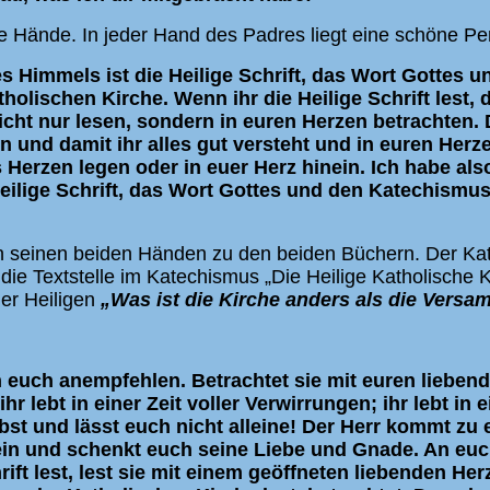
e Hände. In jeder Hand des Padres liegt eine schöne Perl
s Himmels ist die Heilige Schrift, das Wort Gottes un
olischen Kirche. Wenn ihr die Heilige Schrift lest, 
nicht nur lesen, sondern in euren Herzen betrachten
in und damit ihr alles gut versteht und in euren Her
 Herzen legen oder in euer Herz hinein. Ich habe als
eilige Schrift, das Wort Gottes und den Katechismu
n seinen beiden Händen zu den beiden Büchern. Der Kat
ie Textstelle im Katechismus „Die Heilige Katholische Ki
der Heiligen
„Was ist die Kirche anders als die Versa
h euch anempfehlen. Betrachtet sie mit euren liebend
r lebt in einer Zeit voller Verwirrungen; ihr lebt in e
elbst und lässt euch nicht alleine! Der Herr kommt zu
ein und schenkt euch seine Liebe und Gnade. An euch 
rift lest, lest sie mit einem geöffneten liebenden H