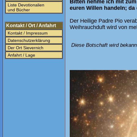
Bitten nehme ich mit zum 
Liste Devotionalien
euren Willen handeln; da 
und Bücher
Der Heilige Padre Pio verab
Kontakt / Ort / Anfahrt
Weihrauchduft wird von m
Kontakt / Impressum
Datenschutzerklärung
Diese Botschaft wird bekann
Der Ort Sievernich
Anfahrt / Lage