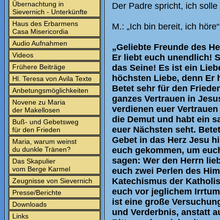
Übernachtung in
Der Padre spricht, ich soll
Sievernich - Unterkünfte
Haus des Erbarmens
M.: „Ich bin bereit, ich höre“
Casa Misericordia
Audio Aufnahmen
„Geliebte Freunde des Her
Videos
Er liebt euch unendlich! S
Frühere Beiträge
das Seine! Es ist ein Lieb
höchsten Liebe, denn Er 
Hl. Teresa von Avila Texte
Betet sehr für den Frieden
Anbetungsmöglichkeiten
ganzes Vertrauen in Jesus
Novene zu Maria
verdienen euer Vertrauen 
der Makellosen
die Demut und habt ein sa
Buß- und Gebetsweg
euer Nächsten seht. Betet
für den Frieden
Gebet in das Herz Jesu h
Maria, warum weinst
du dunkle Tränen?
euch gekommen, um euch
sagen: Wer den Herrn lieb
Das Skapulier
vom Berge Karmel
euch zwei Perlen des Himm
Katechismus der Katholis
Zeugnisse von Sievernich
euch vor jeglichem Irrtu
Presse/Berichte
ist eine große Versuchung
Downloads
und Verderbnis, anstatt a
Links