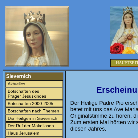
HAUPTSEI
Sievernich
Aktuelles
Erscheinu
Botschaften des
Prager Jesuskindes
Der Heilige Padre Pio ersc
Botschaften 2000-2005
betet mit uns das Ave Mari
Botschaften nach Themen
Originalstimme zu hören, di
Die Heiligen in Sievernich
Zum ersten Mal hörten wir 
Der Ruf der Makellosen
diesen Jahres.
Haus Jerusalem