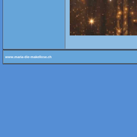
www.maria-die-makellose.ch