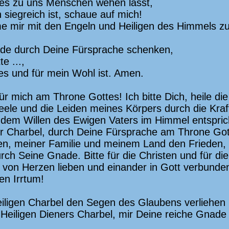
es zu uns Menschen wehen lässt,
 siegreich ist, schaue auf mich!
e mir mit den Engeln und Heiligen des Himmels zu 
de durch Deine Fürsprache schenken,
te ...,
es und für mein Wohl ist. Amen.
 für mich am Throne Gottes! Ich bitte Dich, heile die
ele und die Leiden meines Körpers durch die Kraf
 dem Willen des Ewigen Vaters im Himmel entspric
er Charbel, durch Deine Fürsprache am Throne Got
, meiner Familie und meinem Land den Frieden, 
ch Seine Gnade. Bitte für die Christen und für die
s von Herzen lieben und einander in Gott verbunden
hen Irrtum!
ligen Charbel den Segen des Glaubens verliehen ha
 Heiligen Dieners Charbel, mir Deine reiche Gnad