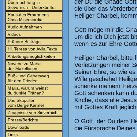
der Du die Gnade Gott
Übernachtung in
Sievernich - Unterkünfte
die über das Verderben
Haus des Erbarmens
Heiliger Charbel, komm
Casa Misericordia
Audio Aufnahmen
Gott möge mir die Gna
Videos
um die ich Dich jetzt bit
Frühere Beiträge
wenn es zur Ehre Gott
Hl. Teresa von Avila Texte
Anbetungsmöglichkeiten
Heiliger Charbel, bitte
Novene zu Maria
Verletzungen meiner Se
der Makellosen
Seiner Ehre, so wie es
Buß- und Gebetsweg
Wille geschehe! Heilig
für den Frieden
schenke meinem Herzen
Maria, warum weinst
Gott schenken kann dur
du dunkle Tränen?
Kirche, dass alle Jesu
Das Skapulier
vom Berge Karmel
mit Gottes Kraft jeglic
Zeugnisse von Sievernich
Presse/Berichte
O Gott, der Du dem Hei
Downloads
die Fürsprache Deines
Links