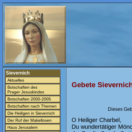
Sievernich
Aktuelles
Gebete Sievernic
Botschaften des
Prager Jesuskindes
Botschaften 2000-2005
Botschaften nach Themen
Dieses Geb
Die Heiligen in Sievernich
O Heiliger Charbel,
Der Ruf der Makellosen
Du wundertätiger Mönch
Haus Jerusalem