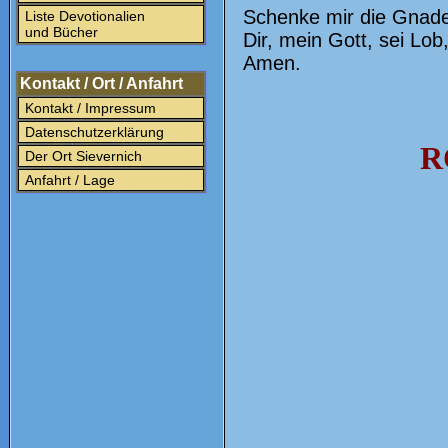
Schenke mir die Gnade,
Liste Devotionalien
und Bücher
Dir, mein Gott, sei Lob
Amen.
Kontakt / Ort / Anfahrt
Kontakt / Impressum
Datenschutzerklärung
R
Der Ort Sievernich
Anfahrt / Lage