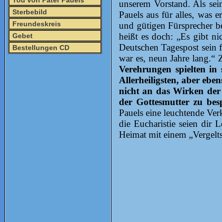
Tod von Pater Pauels
unserem Vorstand. Als sei
Sterbebild
Pauels aus für alles, was 
Freundeskreis
und gütigen Fürsprecher be
heißt es doch: „Es gibt ni
Gebet
Deutschen Tagespost sein f
Bestellungen CD
war es, neun Jahre lang.“
Verehrungen spielten in
Allerheiligsten, aber ebe
nicht an das Wirken der M
der Gottesmutter zu bes
Pauels eine leuchtende Verk
die Eucharistie seien dir
Heimat mit einem „Vergelts