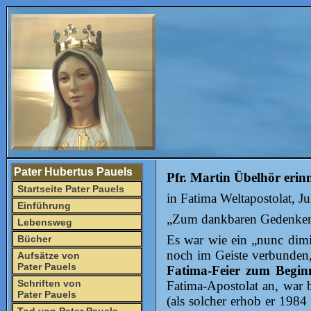
Pater Hubertus Pauels
Pfr. Martin Übelhör erinn
Startseite Pater Pauels
in Fatima Weltapostolat, J
Einführung
„Zum dankbaren Gedenken a
Lebensweg
Es war wie ein „nunc dimit
Bücher
noch im Geiste verbunden,
Aufsätze von
Pater Pauels
Fatima-Feier zum Begin
Schriften von
Fatima-Apostolat an, war b
Pater Pauels
(als solcher erhob er 1984