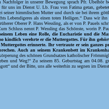
n Nachfolger in unserer Bewegung sprach Pfr. Übelhör b
er für uns im Dienst U. Lb. Frau von Fatima getan, gebetet
i seiner himmlischen Mutter und durch sie bei ihrem gött
chts Lebendigeres als einen toten Heiligen.“ Dass wir ih
rüherer Oberer P. Hans Wessling, als er von P. Pauels sch
 Zum Schluss nennt P. Wessling das Schönste, worin P. Pa
 seinem Leben eine Rolle, die Eucharistie und die M
nso kindlich verehrte er die Muttergottes. Für ihn gehö
uttergottes erinnerte. Ihr vertraute er sein ganzes pr
prechen. Auch an seinem Krankenbett im Krankenhaus
örperung des schönen Grundsatzes katholischer Frömmigkeit:
 Leben und Weg!“ Zu seinem 85. Geburtstag am 04.08. gr
gott“ und der Bitte, uns alle weiterhin zu segnen im Diens