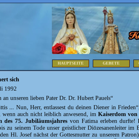
HAUPTSEITE
GEBETE
ert sich
uli 1992
n unseren lieben Pater Dr. Dr. Hubert Pauels“
tis ... Nun, Herr, entlassest du deinen Diener in Frieden
 wenn auch nicht leiblich anwesend, im
Kaiserdom von
n des 75. Jubiläumsjahres
von Fatima erleben durfte! 
is zu seinem Tode unser geistlicher Diözesanenleiter im 
 den Hl. Josef nächst der Gottesmutter zu unserem Pa­tro