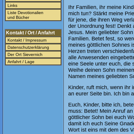
Links
Ihr Familien, ihr meine Kind
Liste Devotionalien
mich tun? Stärkt meine Pri
und Bücher
für jene, die ihren Weg ver
der Unordnung fest! Denkt 
Jesus. Mein geliebter Sohn w
Kontakt / Ort / Anfahrt
Familien. Betet fest, so we
Kontakt / Impressum
meines göttlichen Sohnes is
Datenschutzerklärung
Herzen treten verschieden
Der Ort Sievernich
alle Anwesenden eingebette
Anfahrt / Lage
eine Seele unter euch, die 
Weihe deinen Sohn meinem U
Namen meines geliebten S
Kinder, ruft mich, wenn ihr 
an eurer Seite bin. Ich bin 
Euch, Kinder, bitte ich, be
muss: Betet! Mein Anruf an 
göttlicher Sohn bei euch W
damit ich euch Seine Gnad
Wort ist eins mit dem des 