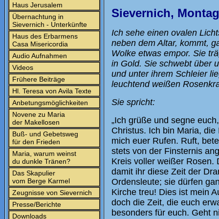
Haus Jerusalem
Sievernich, Montag
Übernachtung in
Sievernich - Unterkünfte
Ich sehe einen ovalen Licht
Haus des Erbarmens
neben dem Altar, kommt, gan
Casa Misericordia
Wolke etwas empor. Sie trä
Audio Aufnahmen
in Gold. Sie schwebt über 
Videos
und unter ihrem Schleier li
Frühere Beiträge
leuchtend weißen Rosenkr
Hl. Teresa von Avila Texte
Sie spricht:
Anbetungsmöglichkeiten
Novene zu Maria
„Ich grüße und segne euch
der Makellosen
Christus. Ich bin Maria, die
Buß- und Gebetsweg
mich euer Rufen. Ruft, bete
für den Frieden
stets von der Finsternis an
Maria, warum weinst
Kreis voller weißer Rosen. 
du dunkle Tränen?
damit ihr diese Zeit der Dr
Das Skapulier
vom Berge Karmel
Ordensleute; sie dürfen gan
Kirche treu! Dies ist mein Au
Zeugnisse von Sievernich
doch die Zeit, die euch erw
Presse/Berichte
besonders für euch. Geht n
Downloads