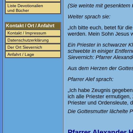
(Sie weinte mit gesenktem 
Liste Devotionalien
und Bücher
Weiter sprach sie:
Kontakt / Ort / Anfahrt
„Ich bitte euch, betet für 
Kontakt / Impressum
werden. Mein Sohn Jesus wü
Datenschutzerklärung
Ein Priester in schwarzer K
Der Ort Sievernich
schwebte in einiger Entfer
Anfahrt / Lage
Sievernich: Pfarrer Alexande
Aus dem Herzen der Gottes
Pfarrer Alef sprach:
„Ich habe Zeugnis gegeben
ich alle Priester ermutigen
Priester und Ordensleute, 
Die Gottesmutter lächelte P
Pfarrer Alexander H