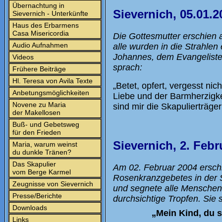
Übernachtung in
Sievernich, 05.01.2
Sievernich - Unterkünfte
Haus des Erbarmens
Casa Misericordia
Die Gottesmutter erschien a
Audio Aufnahmen
alle wurden in die Strahle
Johannes, dem Evangelisten 
Videos
sprach:
Frühere Beiträge
Hl. Teresa von Avila Texte
„Betet, opfert, vergesst ni
Anbetungsmöglichkeiten
Liebe und der Barmherzigke
Novene zu Maria
sind mir die Skapulierträger
der Makellosen
Buß- und Gebetsweg
für den Frieden
Sievernich, 2. Febr
Maria, warum weinst
du dunkle Tränen?
Das Skapulier
Am 02. Februar 2004 ersch
vom Berge Karmel
Rosenkranzgebetes in der S
Zeugnisse von Sievernich
und segnete alle Menschen
Presse/Berichte
durchsichtige Tropfen. Sie 
Downloads
„Mein Kind, du s
Links