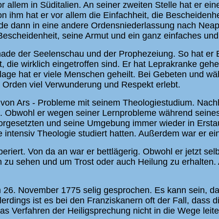
or allem in Süditalien. An seiner zweiten Stelle hat er e
Von ihm hat er vor allem die Einfachheit, die Bescheide
rde dann in eine andere Ordensniederlassung nach Neapel
 Bescheidenheit, seine Armut und ein ganz einfaches und
 Gnade der Seelenschau und der Prophezeiung. So hat er
die wirklich eingetroffen sind. Er hat Leprakranke gehei
age hat er viele Menschen geheilt. Bei Gebeten und wäh
m Orden viel Verwunderung und Respekt erlebt.
r von Ars - Probleme mit seinem Theologiestudium. Nachhe
. Obwohl er wegen seiner Lernprobleme während seines
Vorgesetzten und seine Umgebung immer wieder in Erstau
e intensiv Theologie studiert hatten. Außerdem war er ei
riert. Von da an war er bettlägerig. Obwohl er jetzt sel
 zu sehen und um Trost oder auch Heilung zu erhalten. 
m 26. November 1775 selig gesprochen. Es kann sein, da
lerdings ist es bei den Franziskanern oft der Fall, dass
as Verfahren der Heiligsprechung nicht in die Wege leite