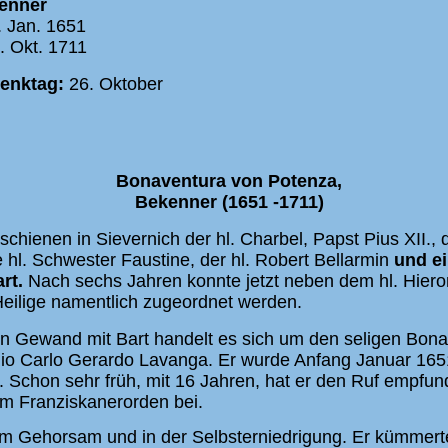
enner
 Jan. 1651
. Okt. 1711
enktag:
26. Oktober
Bonaventura von Potenza,
Bekenner (1651 -1711)
hienen in Sievernich der hl. Charbel, Papst Pius XII., d
ie hl. Schwester Faustine, der hl. Robert Bellarmin
und e
rt.
Nach sechs Jahren konnte jetzt neben dem hl. Hiero
Heilige namentlich zugeordnet werden.
 Gewand mit Bart handelt es sich um den seligen Bona
nio Carlo Gerardo Lavanga. Er wurde Anfang Januar 1651
. Schon sehr früh, mit 16 Jahren, hat er den Ruf empf
em Franziskanerorden bei.
 im Gehorsam und in der Selbsterniedrigung. Er kümmert