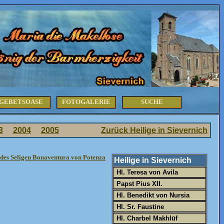
GEBETSOASE
FOTOGALERIE
SUCHE
3
2004
2005
Zurück Heilige in Sievernich
des Seligen Bonaventura von Potenza
Heilige in Sievernich
Hl. Teresa von Avila
Papst Pius XII.
Hl. Benedikt von Nursia
Hl. Sr. Faustine
Hl. Charbel Makhlūf