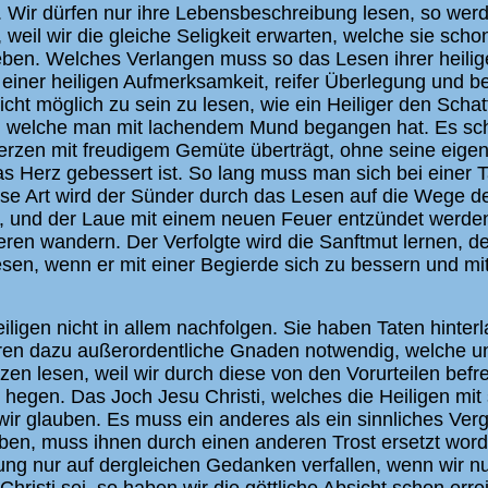
. Wir dürfen nur ihre Lebensbeschreibung lesen, so wer
eil wir die gleiche Seligkeit erwarten, welche sie schon
ben. Welches Verlangen muss so das Lesen ihrer heili
t einer heiligen Aufmerksamkeit, reifer Überlegung und
cht möglich zu sein zu lesen, wie ein Heiliger den Sch
welche man mit lachendem Mund begangen hat. Es scheint
merzen mit freudigem Gemüte überträgt, ohne seine ei
 das Herz gebessert ist. So lang muss man sich bei einer
ese Art wird der Sünder durch das Lesen auf die Wege de
t, und der Laue mit einem neuen Feuer entzündet werden
ren wandern. Der Verfolgte wird die Sanftmut lernen, de
sen, wenn er mit einer Begierde sich zu bessern und mit 
eiligen nicht in allem nachfolgen. Sie haben Taten hinte
n dazu außerordentliche Gnaden notwendig, welche un
en lesen, weil wir durch diese von den Vorurteilen befre
 hegen. Das Joch Jesu Christi, welches die Heiligen mi
 wir glauben. Es muss ein anderes als ein sinnliches Ver
aben, muss ihnen durch einen anderen Trost ersetzt wor
ng nur auf dergleichen Gedanken verfallen, wenn wir nu