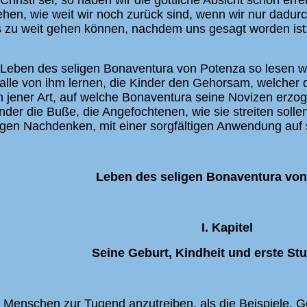
hristi sei, so haben wir die göttliche Absicht schon er
en, wie weit wir noch zurück sind, wenn wir nur dadurch
ls zu weit gehen können, nachdem uns gesagt worden ist
eben des seligen Bonaventura von Potenza so lesen will
e von ihm lernen, die Kinder den Gehorsam, welcher die
 jener Art, auf welche Bonaventura seine Novizen erzoge
er die Buße, die Angefochtenen, wie sie streiten sollen.
gen Nachdenken, mit einer sorgfältigen Anwendung auf si
Leben des seligen Bonaventura von
I. Kapitel
Seine Geburt, Kindheit und erste St
n Menschen zur Tugend anzutreiben, als die Beispiele. Go