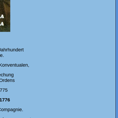
 Jahrhundert
e.
Konventualen,
echung
 Ordens
1775
1776
 Compagnie.