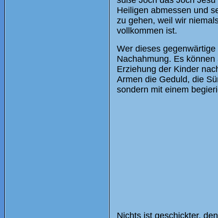
süße Joch das Joch Jesu C
Heiligen abmessen und seh
zu gehen, weil wir niema
vollkommen ist.
Wer dieses gegenwärtige L
Nachahmung. Es können all
Erziehung der Kinder nach
Armen die Geduld, die Sünd
sondern mit einem begieri
Nichts ist geschickter, de