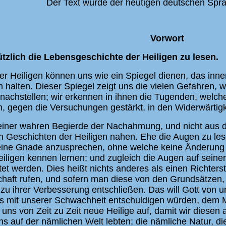
Der Text wurde der heutigen deutschen Spr
Vorwort
tzlich die Lebensgeschichte der Heiligen zu lesen.
r Heiligen können uns wie ein Spiegel dienen, das inne
 halten. Dieser Spiegel zeigt uns die vielen Gefahren, 
nachstellen; wir erkennen in ihnen die Tugenden, welche
, gegen die Versuchungen gestärkt, in den Widerwärtigke
iner wahren Begierde der Nachahmung, und nicht aus d
en Geschichten der Heiligen nahen. Ehe die Augen zu le
Seine Gnade anzusprechen, ohne welche keine Änderun
iligen kennen lernen; und zugleich die Augen auf sein
htet werden. Dies heißt nichts anderes als einen Richters
aft rufen, und sofern man diese von den Grundsätzen, 
 zu ihrer Verbesserung entschließen. Das will Gott von u
 uns mit unserer Schwachheit entschuldigen würden, de
 uns von Zeit zu Zeit neue Heilige auf, damit wir diesen
 uns auf der nämlichen Welt lebten; die nämliche Natur, 