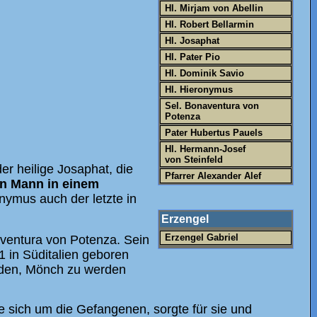
Hl. Mirjam von Abellin
Hl. Robert Bellarmin
Hl. Josaphat
Hl. Pater Pio
Hl. Dominik Savio
Hl. Hieronymus
Sel. Bonaventura von
Potenza
Pater Hubertus Pauels
Hl. Hermann-Josef
von Steinfeld
er heilige Josaphat, die
Pfarrer Alexander Alef
in Mann in einem
nymus auch der letzte in
Erzengel
ventura von Potenza. Sein
Erzengel Gabriel
 in Süditalien geboren
unden, Mönch zu werden
e sich um die Gefangenen, sorgte für sie und