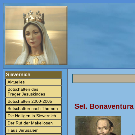
Sievernich
Aktuelles
Botschaften des
Prager Jesuskindes
Botschaften 2000-2005
Sel. Bonaventura
Botschaften nach Themen
Die Heiligen in Sievernich
Der Ruf der Makellosen
Haus Jerusalem