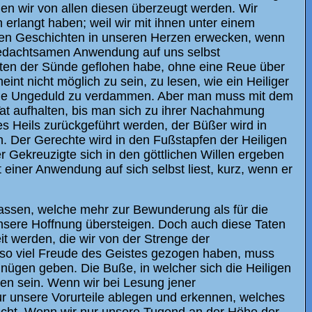
den wir von allen diesen überzeugt werden. Wir
 erlangt haben; weil wir mit ihnen unter einem
gen Geschichten in unseren Herzen erwecken, wenn
 bedachtsamen Anwendung auf uns selbst
atten der Sünde geflohen habe, ohne eine Reue über
 nicht möglich zu sein, zu lesen, wie ein Heiliger
gene Ungeduld zu verdammen. Aber man muss mit dem
 Tat aufhalten, bis man sich zu ihrer Nachahmung
s Heils zurückgeführt werden, der Büßer wird in
. Der Gerechte wird in den Fußstapfen der Heiligen
r Gekreuzigte sich in den göttlichen Willen ergeben
einer Anwendung auf sich selbst liest, kurz, wenn er
rlassen, welche mehr zur Bewunderung als für die
sere Hoffnung übersteigen. Doch auch diese Taten
it werden, die wir von der Strenge der
t so viel Freude des Geistes gezogen haben, muss
gnügen geben. Die Buße, in welcher sich die Heiligen
den sein. Wenn wir bei Lesung jener
r unsere Vorurteile ablegen und erkennen, welches