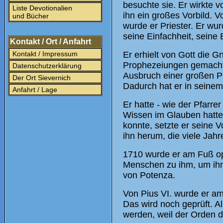
besuchte sie. Er wirkte v
Liste Devotionalien
ihn ein großes Vorbild. 
und Bücher
wurde er Priester. Er wu
seine Einfachheit, seine
Kontakt / Ort / Anfahrt
Kontakt / Impressum
Er erhielt von Gott die
Prophezeiungen gemacht, 
Datenschutzerklärung
Ausbruch einer großen Pl
Der Ort Sievernich
Dadurch hat er in seine
Anfahrt / Lage
Er hatte - wie der Pfarre
Wissen im Glauben hatte
konnte, setzte er seine 
ihn herum, die viele Jahr
1710 wurde er am Fuß ope
Menschen zu ihm, um ihn
von Potenza.
Von Pius VI. wurde er a
Das wird noch geprüft. Al
werden, weil der Orden d