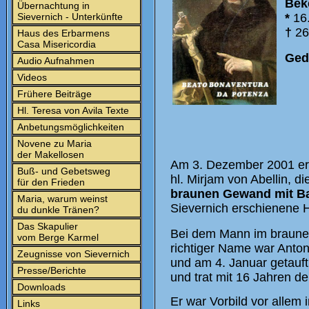
Bek
Übernachtung in
Sievernich - Unterkünfte
*
16.
†
26
Haus des Erbarmens
Casa Misericordia
Ged
Audio Aufnahmen
Videos
Frühere Beiträge
Hl. Teresa von Avila Texte
Anbetungsmöglichkeiten
Novene zu Maria
der Makellosen
Am 3. Dezember 2001 ersc
Buß- und Gebetsweg
hl. Mirjam von Abellin, d
für den Frieden
braunen Gewand mit Ba
Maria, warum weinst
Sievernich erschienene 
du dunkle Tränen?
Das Skapulier
Bei dem Mann im braunen
vom Berge Karmel
richtiger Name war Anto
Zeugnisse von Sievernich
und am 4. Januar getauft
Presse/Berichte
und trat mit 16 Jahren d
Downloads
Er war Vorbild vor allem
Links