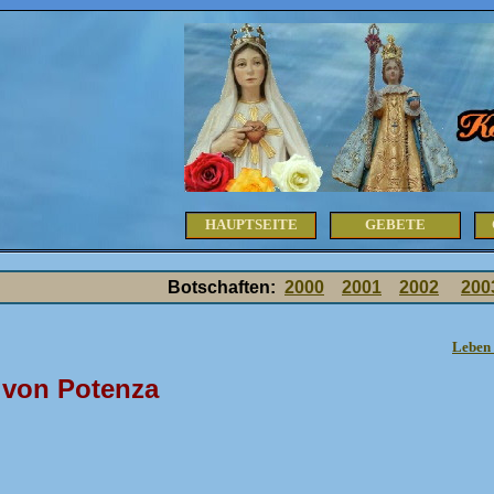
HAUPTSEITE
GEBETE
Botschaften:
2000
2001
2002
200
Leben 
 von Potenza